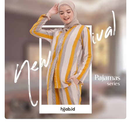
:Â Penyebab Bau Kaki dan Cara Mengatasinya Saat
Tidur yang CukupÂ Tidur yang terganggu ialah
pengalaman yang umum dihadapi wanita hamil. Hal
semacam ini umumnya dikarenakan oleh pergantian
hormon badan sepanjang kehamilan. Di aspek lain,
memelihara saat tidur yang ideal amat utama untuk
memaksimalkan keadaan badan Anda sepanjang
hamil. Bila Anda terasa badan Anda tak memperoleh
tidur yang cukup pada malam hari, coba untuk tidur
siang kapanpun sangat mungkin, untuk menukar
tidur malam Anda yang hilang.Â Gerak BadanÂ
Melaksanakan berbagai gerak badan sepanjang
kehamilan malah dapat menolong menangani
keadaan badan Anda yang kelelahan. Lakukan
berolahraga atau mungkin gerak badan ringan
sepanjang hamil malah bakal menangani letih serta
capek Anda. Teratur melaksanakan senam spesial
hamil, atau mungkin sebatas jalan-jalan pada pagi
serta sore hari ialah gerak badan yang ideal serta