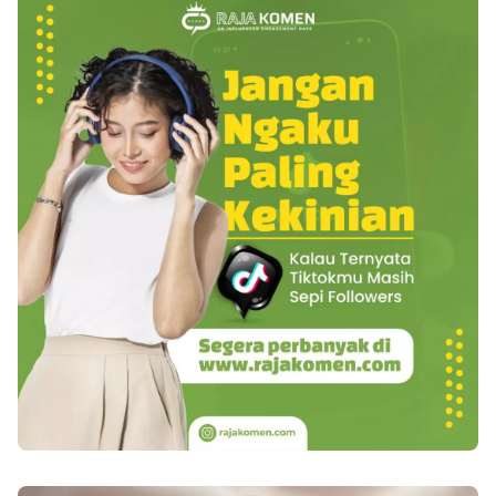
kelelahan sepanjang kehamilan yang kerap terlewati
ialah kurangnya minum air. Cairan amat utama untuk
melindungi badan terus terhidrasi dengan baik.
Dehidrasi bakal bikin badan lebih capek serta
terkuras sepanjang kehamilan. Yakinkan Anda
minum air putih sekurang-kurangnya 8 gelas atau
mungkin lebih sepanjang untuk melindungi keadaan
badan Anda terus maksimal selama hamil.Â Diet
ataupun Pola Makan yang SeimbangÂ Konsumsi
makanan yang sehat serta teratur ialah yang paling
penting sepanjang di saat memiliki kandungan.
Anda mesti konsumsi cukup makanan untuk badan
Anda serta pula tumbuh kembang janin Anda.
Makanan yang memiliki nutrisi yang sesuai akan
keperluan badan Anda pun bakal menolong Anda
menjauhi kelelahan terlalu berlebih sepanjang
kehamilan Anda. Berkonsultasilah dengan dokter
Anda untuk mengatur serta berencana pola makan
sehat di saat kehamilan.Â Â Baca juga