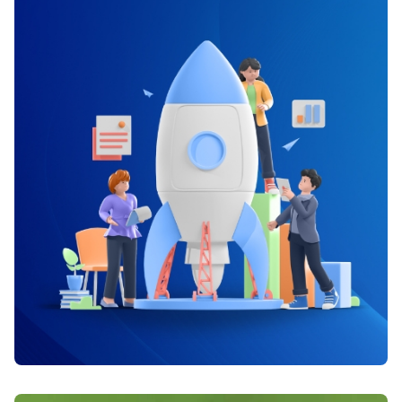
seksual Anda, jadi tentukan lemak baik, seperti
sangat utama untuk melindungi kesehatan Anda
asam lemak omega 3 yang didapati pada almond,
serta bayi yang Anda kandung. Daya serta performa
ialah ide yang baik. Ubi. Ubi kaya potasium, yang
badan yang baik bakal menyajikan banyak
menolong melawan hipertensi yang dihubungkan
ketidaksamaan untuk Anda dalam melalui saat
dengan resiko lebih tinggi dari disfungsi ereksi. Ubi
kehamilan sampai persalinan.Â Â Baca juga
juga kaya betakaroten, sediakan vitamin A bagi
:Â Panduan Utama untuk Hidup SehatÂ Tersebut di
tubuh, yang disangka menolong dengan infertilitas.
bawah ini ialah berbagai panduan yang dapat Anda
Biji wijen. Kecuali tiram, wijen juga kaya zink. Zink
laksanakan untuk menangani badan letih serta
baik untuk kesehatan seksual lantaran menolong
capek sepanjang kehamilan :Â RelaksasiÂ Istirahat
produksi testosteron serta sperma pada pria.
sangat utama untuk melindungi kesehatan badan
Beberapa sarapan sereal juga memiliki kandungan
pada saat hamil. Sempatkan beberapa saat Anda
zink. Semangka. Buah ini rendah kalori namun
untuk menentramkan badan serta pikiran. Anda
berpotensi mendongkrak libido. Sebuah riset
dapat lakukan beberapa hal yang tak memerlukan
memperlihatkan bahwasanya sitrulin, betakaroten,
banyak kegiatan fisik, seperti membaca, dengarkan
serta likopen yang ada pada semangka bisa
musik, sampai melihat TV. Batasi kegiatan fisik
menolong mengendurkan pembuluh darah serta
badan Anda, serta berikanlah waktu lebih untuk
sediakan perbaikan alami untuk menghidupkan
mengistirahatkan badan Anda yang capek.Â
dorongan seksual Anda.
Jagalah Hidrasi BadanÂ Satu diantara pemicu