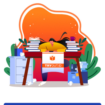
dianjurkan untuk ibu hamil.Â Badan yang letih serta
capek sepanjang hamil ialah hal yang amat normal
dihadapi oleh ibu hamil. Namun, ada pula berbagai
keadaan medis yang lain, yang satu diantara
gejalanya ialah kelelahan. Oleh karenanya,
yakinkan terlebih dulu bahwasanya kelelahan
berlebihan yang Anda alami terkait dengan keadaan
badan Anda yang hamil, bukannya dikarenakan oleh
sebab medis yang lain.