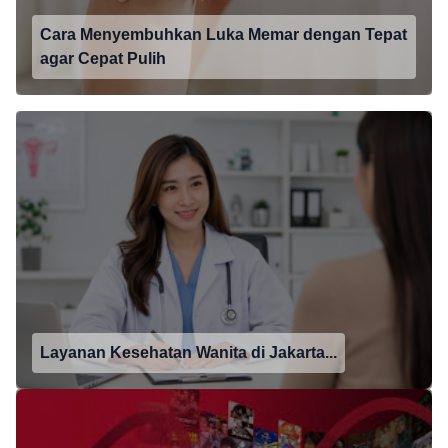
Cara Menyembuhkan Luka Memar dengan Tepat
agar Cepat Pulih
Layanan Kesehatan Wanita di Jakarta...