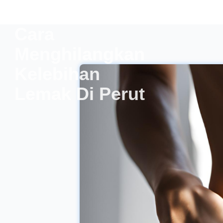
dapat diperoleh dari
pola hidup serta
Cara
kebiasaan tiap hari yang
sehat. Berbagai
Menghilangkan
panduan simpel di
bawah ini bisa
Kelebihan
dijalankan tiap hari,
Lemak Di Perut
untuk memperoleh kulit
sehat dengan cara
alami dan menghindari
proses penuaan dini
pada kulit :
Perlindungan dari
cahaya matahari
Paparan seketika dari
ultraviolet (UV) bakal
menyebabkan tidak baik
untuk kulit. Dalam kurun
waktu panjang, hal itu