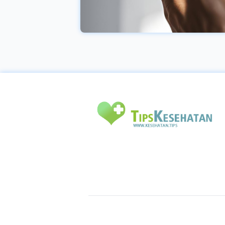
bisa menyebabkan
beragam permasalahan
pada kulit, seperti
penuaan dini berbentuk
kerutan, kulit kusam,
termasuk pula
kemungkinan terserang
kanker kulit. Pakai SPF
(lotion anti-
UV/sunblock) yang
sesuai akan jenis kulit
anda, serta pakai kalau
mau keluar di siang hari.
Jauhi paparan seketika
pada cahaya matahari
di saat-saat
terpanasnya, umumnya
pada jam 10 sampai 15