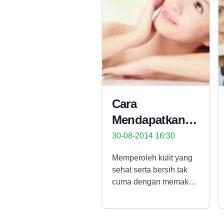
Cara
Mendapatkan
Kulit Sehat
30-08-2014 16:30
Secara Alami
Memperoleh kulit yang
sehat serta bersih tak
cuma dengan memakai
beragam produk kulit
serta kecantikan, sebab
kulit yang sehat pun