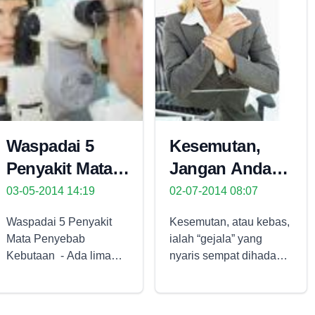
Waspadai 5
Kesemutan,
Penyakit Mata
Jangan Anda
Penyebab
Anggap Sepele!
03-05-2014 14:19
02-07-2014 08:07
Kebutaan
Waspadai 5 Penyakit
Kesemutan, atau kebas,
Mata Penyebab
ialah “gejala” yang
Kebutaan - Ada lima
nyaris sempat dihadapi
jenis penyakit mata
oleh seluruh orang.
yang paling sering
Umumnya kesemutan
diderita orang berusia di
menyerang jika kita