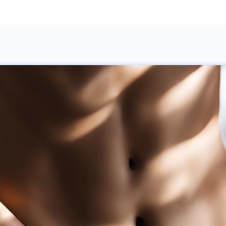
atas 40 tahun dan dapat
terlampau lama diam,
mengakibatkan
atau ada dalam satu
kebutaan. Berikut ini
posisi spesifik,
penjelasannya. 1.
umpamanya duduk
Miopia Jenis gangguan
sembari melipat kaki
ini paling banyak terjadi.
untuk saat yang lama,
Tanda-tandanya, sulit
atau tangan terhimpit
melihat jauh dan harus
tubuh pada waktu tidur.
menggunakan kaca
Bila telah kesemutan,
mata minus. Yang perlu
umumnya lama-lama
diwaspadai adalah
jadi kebal, atau juga
Miopis Patologis, yaitu
ngilu, tetapi bakal
jenis miopia yang paling
berangsur-angsur hilang
berbahaya dan
bila kita mulai
berpotensi
menggerak-gerakkan
membutakan. Pada
sisi badan yang
beberapa individu,
kesemutan itu. Lantaran
miopia jenis ini
sifatnya easy-come-
dibarengi kerapuhan
easy-go, maka kita