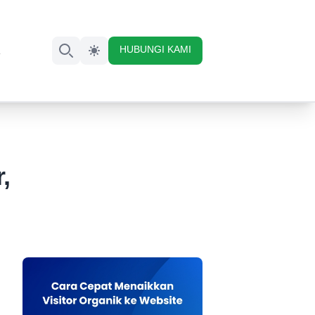
HUBUNGI KAMI
K
Search
,