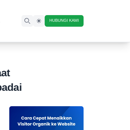
HUBUNGI KAMI
K
Search
at
padai