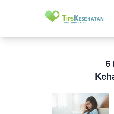
6
Keha