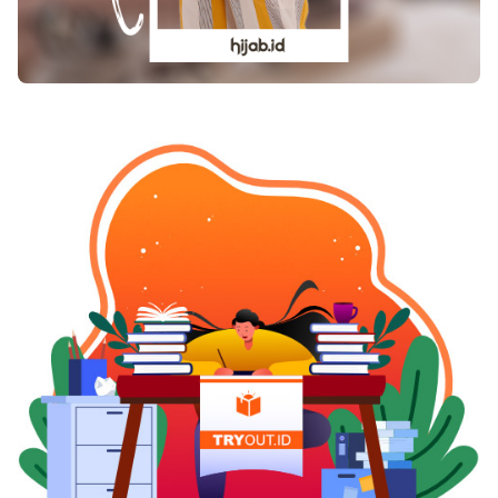
BerkualitasAgar hasil yang diperoleh maksimal,
pemilihan jasa share harus dilakukan secara
selektif. Pastikan penyedia jasa memiliki reputasi
yang baik, testimoni yang jelas, serta sistem kerja
yang transparan. Perhatikan juga apakah layanan
yang ditawarkan menargetkan share sesuai dengan
niche konten Anda. Harga yang wajar dan layanan
pelanggan yang responsif menjadi indikator
tambahan dari profesionalisme penyedia jasa.Di
tengah persaingan konten digital yang semakin
padat, jasa share menjadi bagian penting dari
strategi pemasaran media sosial. Baik untuk TikTok
maupun Instagram, layanan ini membantu
meningkatkan jangkauan, interaksi, dan peluang
viral. Secara khusus, jasa share tiktok terbukti efektif
dalam mendorong performa video agar lebih mudah
menjangkau audiens yang lebih luas. Dengan
strategi distribusi yang tepat dan dukungan jasa
share profesional, pertumbuhan akun dapat dicapai