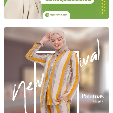
Sementara bagi kreator dan influencer, layanan ini
mendukung peningkatan engagement sehingga
akun terlihat lebih aktif dan profesional di mata
brand.Keuntungan Menggunakan Jasa Share
ProfesionalMenggunakan jasa share yang dikelola
secara profesional memberikan berbagai
keuntungan. Pertama, efisiensi waktu karena proses
distribusi dilakukan secara sistematis. Kedua,
jangkauan konten menjadi lebih luas karena
dibagikan ke jaringan yang telah terkurasi. Ketiga,
peluang pertumbuhan akun menjadi lebih cepat
dibandingkan hanya mengandalkan metode
organik.Selain itu, jasa share TikTok yang terpercaya
umumnya menerapkan metode yang aman dan
sesuai dengan kebijakan platform. Hal ini penting
untuk menjaga stabilitas akun dan menghindari
risiko penurunan performa akibat aktivitas yang tidak
wajar.Cara Memilih Jasa Share TikTok yang